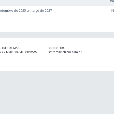
V
Setembro de 2025 a março de 2027
I
 TRÊS DE MAIO
55 3535-4600
ês de Maio - RS CEP 98910000
setrem@setrem.com.br