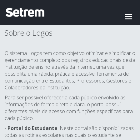
Alter
nave
Sobre o Logos
O sistema Logos tem como objetivo otimizar e simplificar o
gerenciamento completo dos registros educacionais desta
instituição de ensino através da Internet, uma vez que
possibilita uma rápida, prática e acessível ferramenta de
comunicação entre Estudantes, Professores, Gestores e
Colaboradores da instituição.
Para ser possível oferecer a cada público envolvido as
informações de forma direta e clara, o portal possuí
diferentes níveis de acesso com funções especificas para
cada público.
-
Portal do Estudante
: Neste portal são disponibilizadas
todas as rotinas escolares nas quais o estudante se